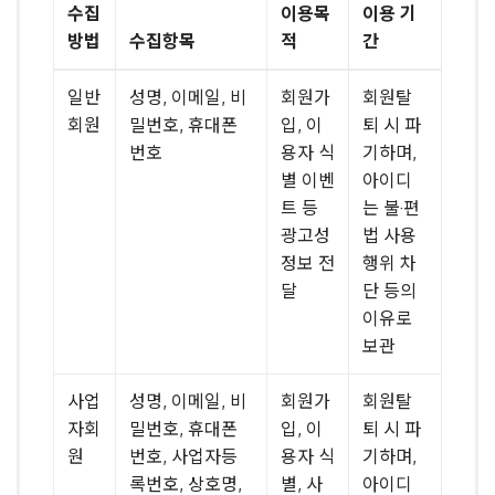
수집
이용목
이용 기
방법
수집항목
적
간
일반
성명, 이메일, 비
회원가
회원탈
회원
밀번호, 휴대폰
입, 이
퇴 시 파
번호
용자 식
기하며,
별 이벤
아이디
트 등
는 불·편
광고성
법 사용
정보 전
행위 차
달
단 등의
이유로
보관
사업
성명, 이메일, 비
회원가
회원탈
자회
밀번호, 휴대폰
입, 이
퇴 시 파
원
번호, 사업자등
용자 식
기하며,
록번호, 상호명,
별, 사
아이디