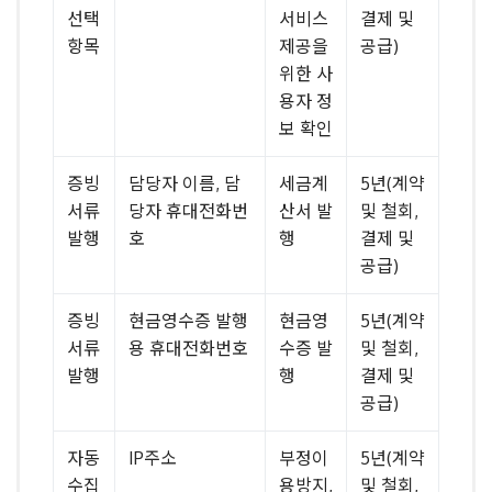
선택
서비스
결제 및
항목
제공을
공급)
위한 사
용자 정
보 확인
증빙
담당자 이름, 담
세금계
5년(계약
서류
당자 휴대전화번
산서 발
및 철회,
발행
호
행
결제 및
공급)
증빙
현금영수증 발행
현금영
5년(계약
서류
용 휴대전화번호
수증 발
및 철회,
발행
행
결제 및
공급)
자동
IP주소
부정이
5년(계약
수집
용방지,
및 철회,