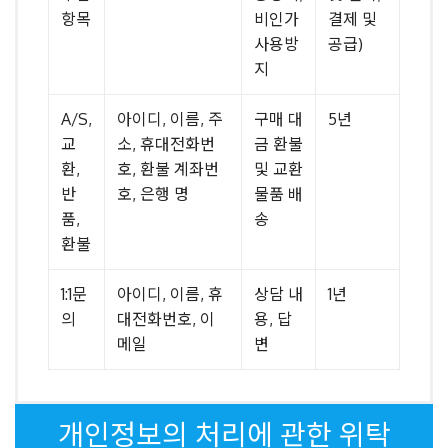
항목
비인가
결제 및
사용방
공급)
지
A/S,
아이디, 이름, 주
구매 대
5년
교
소, 휴대전화번
금 환불
환,
호, 환불 계좌번
및 교환
반
호, 은행 명
물품 배
품,
송
환불
1:1문
아이디, 이름, 휴
상담 내
1년
의
대전화번호, 이
용, 답
메일
변
개인정보의 처리에 관한 위탁