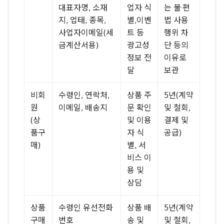
대표자명, 소재
업자 식
는 불·편
지, 업태, 종목,
별,이벤
법 사용
사업자이메일(세
트 등
행위 차
금계산서용)
광고성
단 등의
정보 전
이유로
달
보관
비회
수령인, 연락처,
상품 주
5년(계약
원
이메일, 배송지
문 확인
및 철회,
(상
및 이용
결제 및
품구
자 식
공급)
매)
별, 서
비스 이
용 및
상담
상품
수령인 유선전화
상품 배
5년(계약
구매
번호
송 및
및 철회,